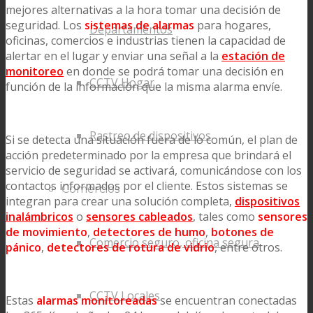
mejores alternativas a la hora tomar una decisión de
seguridad. Los
sistemas de alarmas
para hogares,
Departamentos
oficinas, comercios e industrias tienen la capacidad de
alertar en el lugar y enviar una señal a la
estación de
monitoreo
en donde se podrá tomar una decisión en
CCTV Hogar
función de la información que la misma alarma envíe.
Rastreo de dispositivos
Si se detecta una situación fuera de lo común, el plan de
acción predeterminado por la empresa que brindará el
servicio de seguridad se activará, comunicándose con los
contactos informados por el cliente. Estos sistemas se
Comercios
integran para crear una solución completa,
dispositivos
inalámbricos
o
sensores cableados
, tales como
sensores
de movimiento
,
detectores de humo
,
botones de
Comercio seguro, oficina segura
pánico
,
detectores de rotura de vidrio
, entre otros.
CCTV Locales
Estas
alarmas monitoreadas
se encuentran conectadas