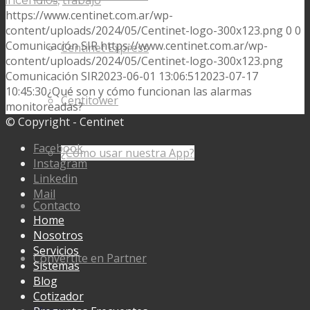
incendios
,
trabajo
https://www.centinet.com.ar/wp-
content/uploads/2024/05/Centinet-logo-300x123.png
0
0
Comunicación SIR
https://www.centinet.com.ar/wp-
Centinet Express
content/uploads/2024/05/Centinet-logo-300x123.png
Comunicación SIR
2023-06-01 13:06:51
2023-07-17
10:45:30
¿Qué son y cómo funcionan las alarmas
Centitower
monitoreadas?
© Copyright - Centinet
Facebook
¿Cómo usar nuestra App?
Instagram
Linkedin
Mail
Contacto
Home
Nosotros
Servicios
Convertite en Partner
Sistemas
Blog
Cotizador