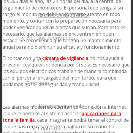
los 365 días el año, las 24 horas del día, a la central de
seguimiento de monitoreo. El personal que tenga a su
cargo el monitoreo debe encontrarse atento en todo
Rastreo de dispositivos
momento, y contar con la preparación necesaria para
poder verificar aquellas alertas que surjan. Para esto es
necesario, que las alarmas se encuentren en buen
Edificios y consorcios
estado. Se recomienda que tengan un mantenimiento
anual para no disminuir su eficacia y funcionamiento.
El contar con una
cámara de vigilancia
no nos ayuda a
Centitower
prevenir cualquier incidencia por si sola. Es necesario que
los equipos electrónicos trabajen de manera combinada
con el personal encargado del monitoreo, para que
Empresas
podamos gozar de seguridad y tranquilidad.
Alarma monitoreada
Las alarmas modernas cuentan con conexión a internet
lo que le permite al sistema asociar
aplicaciones para
toda la familia
, cada integrante podrá tener el control de
lo que pasa en casa desde la palma de su mano. La
Control de acceso
aplicación ayuda a brindar seguridad y tranquilidad,