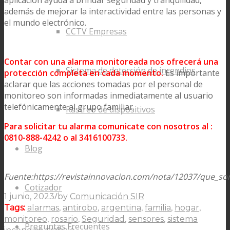
además de mejorar la interactividad entre las personas y
el mundo electrónico.
CCTV Empresas
Contar con una alarma monitoreada nos ofrecerá una
Sistema de detección de incendios
protección completa en cada momento.
Es importante
aclarar que las acciones tomadas por el personal de
monitoreo son informadas inmediatamente al usuario
telefónicamente al grupo familiar.
Rastreo de dispositivos
Para solicitar tu alarma comunicate con nosotros al :
0810-888-4242 o al 3416100733.
Blog
Fuente:https://revistainnovacion.com/nota/12037/que_s
Cotizador
/
1 junio, 2023
by
Comunicación SIR
Tags:
alarmas
,
antirobo
,
argentina
,
familia
,
hogar
,
monitoreo
,
rosario
,
Seguridad
,
sensores
,
sistema
Preguntas Frecuentes