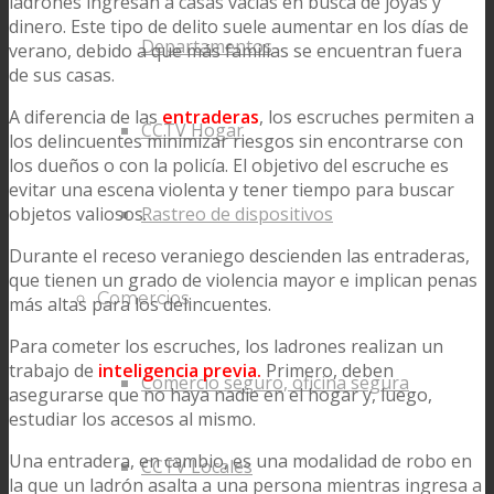
ladrones ingresan a casas vacías en busca de joyas y
dinero. Este tipo de delito suele aumentar en los días de
Departamentos
verano, debido a que más familias se encuentran fuera
de sus casas.
A diferencia de las
entraderas
, los escruches permiten a
CCTV Hogar
los delincuentes minimizar riesgos sin encontrarse con
los dueños o con la policía. El objetivo del escruche es
evitar una escena violenta y tener tiempo para buscar
objetos valiosos.
Rastreo de dispositivos
Durante el receso veraniego descienden las entraderas,
que tienen un grado de violencia mayor e implican penas
Comercios
más altas para los delincuentes.
Para cometer los escruches, los ladrones realizan un
trabajo de
inteligencia previa.
Primero, deben
Comercio seguro, oficina segura
asegurarse que no haya nadie en el hogar y, luego,
estudiar los accesos al mismo.
Una entradera, en cambio, es una modalidad de robo en
CCTV Locales
la que un ladrón asalta a una persona mientras ingresa a