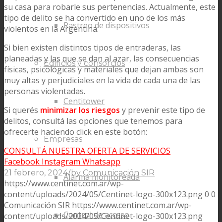
su casa para robarle sus pertenencias. Actualmente, este
tipo de delito se ha convertido en uno de los más
Rastreo de dispositivos
violentos en la Argentina.
Si bien existen distintos tipos de entraderas, las
planeadas y las que se dan al azar, las consecuencias
Edificios y consorcios
físicas, psicológicas y materiales que dejan ambas son
muy altas y perjudiciales en la vida de cada una de las
personas violentadas.
Centitower
Si querés
minimizar los riesgos
y prevenir este tipo de
delitos, consultá las opciones que tenemos para
ofrecerte haciendo click en este botón:
Empresas
CONSULTÁ NUESTRA OFERTA DE SERVICIOS
Facebook
Instagram
Whatsapp
/
21 febrero, 2024
by
Comunicación SIR
Alarma monitoreada
https://www.centinet.com.ar/wp-
content/uploads/2024/05/Centinet-logo-300x123.png
0
0
Comunicación SIR
https://www.centinet.com.ar/wp-
Control de acceso
content/uploads/2024/05/Centinet-logo-300x123.png