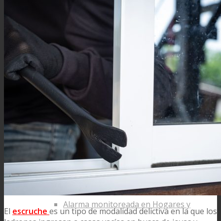
Servicios
Sistemas
Agro
Centinet Agro
Hogar
Alarma monitoreada en Hogares y
El
escruche
es un tipo de modalidad delictiva en la que los