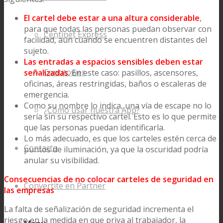
El cartel debe estar a una altura considerable
,
para que todas las personas puedan observar con
Centinet Express
facilidad, aún cuando se encuentren distantes del
sujeto.
Las entradas a espacios sensibles deben estar
Centitower
señalizadas
. En este caso: pasillos, ascensores,
oficinas, áreas restringidas, baños o escaleras de
emergencia.
Como su nombre lo indica, una vía de escape no lo
¿Cómo usar nuestra App?
sería sin su respectivo cartel. Esto es lo que permite
que las personas puedan identificarla.
Lo más adecuado, es que los carteles estén cerca de
Contacto
puntos de iluminación, ya que la oscuridad podría
anular su visibilidad.
Consecuencias de no colocar carteles de seguridad en
Convertite en Partner
las empresas
La falta de señalización de seguridad incrementa el
riesgo en la medida en que priva al trabajador, la