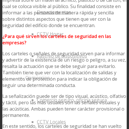
cual se coloca visible al público. Su finalidad consiste en
Departamentos
informar a las personas de manera rápida y sencilla
sobre distintos aspectos que tienen que ver con la
seguridad del edificio donde se encuentran.
CCTV Hogar
¿Para qué sirven los carteles de seguridad en las
empresas?
Los carteles o señales de seguridad sirven para informar
Rastreo de dispositivos
y advertir de la existencia de un riesgo o peligro, a su vez,
resalta la actuación que se debe seguir para evitarlo.
También tiene que ver con la localización de salidas y
Comercios
elementos de protección para indicar la obligación de
seguir una determinada conducta.
La señalización puede ser de tipo visual, acústico, olfativo
Comercio seguro, oficina segura
y táctil, pero las más usuales son las señales visuales y
las acústicas. Ambas pueden tener carácter provisional o
permanente.
CCTV Locales
En este sentido, los carteles de seguridad se han vuelto