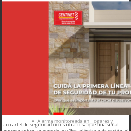
Servicios
Sistemas
Agro
Centinet Agro
Hogar
Alarma monitoreada en Hogares y
Un cartel de seguridad no es otra cosa que una señal
impresa sobre un material acrílico, plástico o de cartón, el