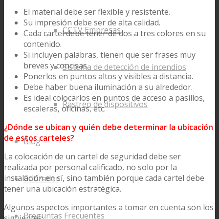
El material debe ser flexible y resistente.
Su impresión debe ser de alta calidad.
CCTV Empresas
Cada cartel debe tener de dos a tres colores en su
contenido.
Si incluyen palabras, tienen que ser frases muy
breves y concisas.
Sistema de detección de incendios
Ponerlos en puntos altos y visibles a distancia.
Debe haber buena iluminación a su alrededor.
Es ideal colocarlos en puntos de acceso a pasillos,
Rastreo de dispositivos
escaleras, oficinas, etc.
¿Dónde se ubican y quién debe determinar la ubicación
de estos carteles?
Blog
La colocación de un cartel de seguridad debe ser
realizada por personal calificado, no solo por la
instalación en sí, sino también porque cada cartel debe
Cotizador
tener una ubicación estratégica.
Algunos aspectos importantes a tomar en cuenta son los
Preguntas Frecuentes
siguientes: