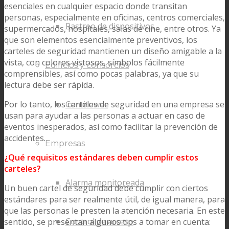
esenciales en cualquier espacio donde transitan
personas, especialmente en oficinas, centros comerciales,
Rastreo de dispositivos
supermercados, hospitales, salas de cine, entre otros. Ya
que son elementos esencialmente preventivos, los
carteles de seguridad mantienen un diseño amigable a la
vista, con colores vistosos, símbolos fácilmente
Edificios y consorcios
comprensibles, así como pocas palabras, ya que su
lectura debe ser rápida.
Por lo tanto, los carteles de seguridad en una empresa se
Centitower
usan para ayudar a las personas a actuar en caso de
eventos inesperados, así como facilitar la prevención de
accidentes.
Empresas
¿Qué requisitos estándares deben cumplir estos
carteles?
Alarma monitoreada
Un buen cartel de seguridad debe cumplir con ciertos
estándares para ser realmente útil, de igual manera, para
que las personas le presten la atención necesaria. En este
Control de acceso
sentido, se presentan algunos tips a tomar en cuenta: